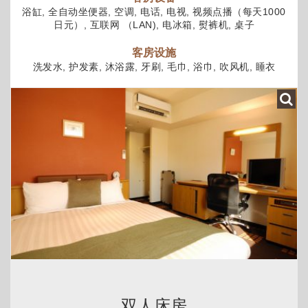
浴缸, 全自动坐便器, 空调, 电话, 电视, 视频点播（每天1000
日元）, 互联网 （LAN), 电冰箱, 熨裤机, 桌子
客房设施
洗发水, 护发素, 沐浴露, 牙刷, 毛巾, 浴巾, 吹风机, 睡衣
双人床房