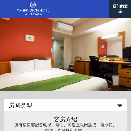
我们的酒
店
房间类型
客房介绍
所有客房都配备​​电视、电话、高速互联网连接、电冰箱、
空调、吹风机和浴缸。